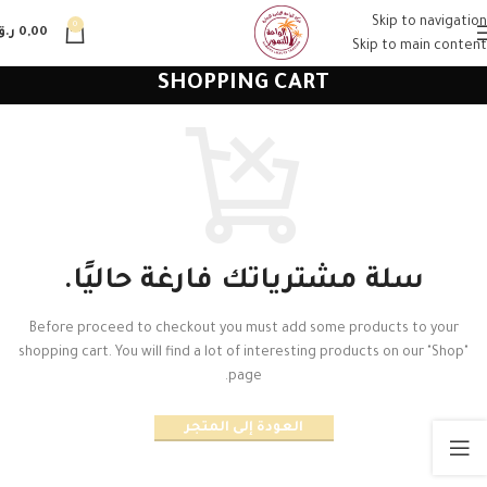
Skip to navigation
0
0,00
ر.ق
Skip to main content
SHOPPING CART
سلة مشترياتك فارغة حاليًا.
Before proceed to checkout you must add some products to your
shopping cart. You will find a lot of interesting products on our "Shop"
page.
العودة إلى المتجر