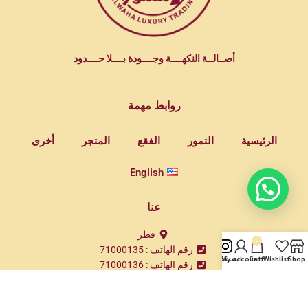
أصــالــة النكهــــة وجــــودة بــــلا حــــدود
روابط مهمة
الرئيسية
التمور
الفقع
المتجر
أخرى
English
عنا
قطر
0
رقم الهاتف : 71000135
Shop
Wishlist
Cart
My account
انستغرام
رقم الهاتف : 71000136
رقم الهاتف : 55535680