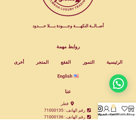
أصــالــة النكهــــة وجــــودة بــــلا حــــدود
روابط مهمة
الرئيسية
التمور
الفقع
المتجر
أخرى
English
عنا
قطر
0
رقم الهاتف : 71000135
Shop
Wishlist
Cart
My account
انستغرام
رقم الهاتف : 71000136
رقم الهاتف : 55535680